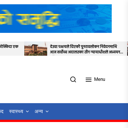
देउवा पक्षयले दिएकोे पुनरावलोकन निवेदनमाथि
प्रतिनिधिसभाक
आज सर्वोच्च अदालतका तीन न्यायाधीशले अध्ययन
स्थगित
गर्ने
Menu
ुद
स्वास्थ्य
अन्य