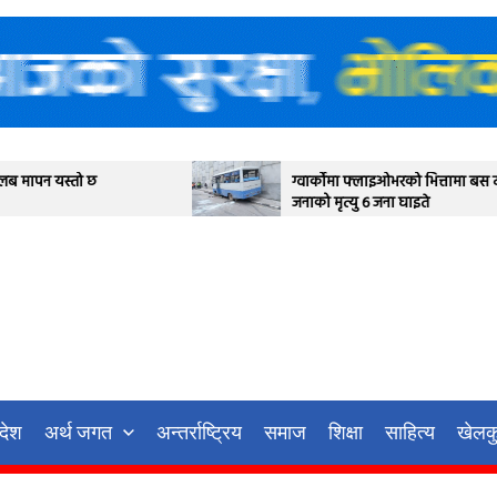
ग्वार्कोमा फ्लाइओभरको भित्तामा बस ठोक्किदा एक
जनाको मृत्यु ६ जना घाइते
रदेश
अर्थ जगत
अन्तर्राष्ट्रिय
समाज
शिक्षा
साहित्य
खेलक