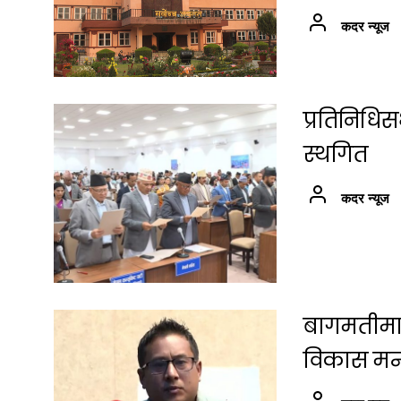
कदर न्यूज
प्रतिनिधि
स्थगित
कदर न्यूज
बागमतीमा श
विकास मन्त्