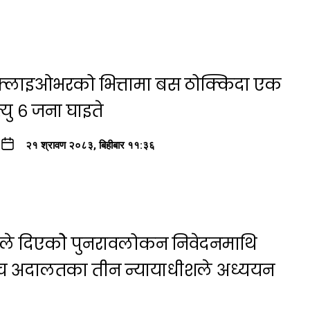
ा फ्लाइओभरको भित्तामा बस ठोक्किदा एक
यु ६ जना घाइते
२१ श्रावण २०८३, बिहीबार ११:३६
षयले दिएकोे पुनरावलोकन निवेदनमाथि
्च अदालतका तीन न्यायाधीशले अध्ययन