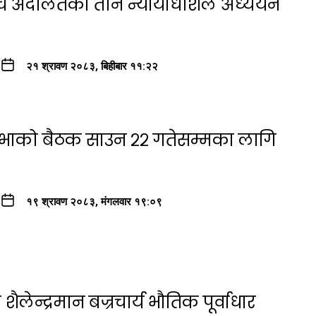
्च अदालतका तीन न्यायाधीशले अध्ययन
२१ श्रावण २०८३, बिहीबार ११:२२
सभाको बैठक साउन २२ गतेसम्मका लागि
१९ श्रावण २०८३, मंगलवार १९:०९
ैलेन्द्रमान बज्रचार्य भौतिक पूर्वाधार