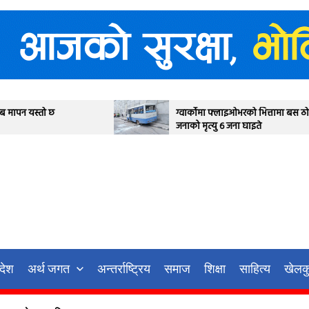
ग्वार्कोमा फ्लाइओभरको भित्तामा बस ठोक्किदा एक
जनाको मृत्यु ६ जना घाइते
रदेश
अर्थ जगत
अन्तर्राष्ट्रिय
समाज
शिक्षा
साहित्य
खेलक