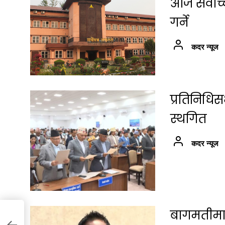
आज सर्वोच
गर्ने
कदर न्यूज
प्रतिनिधि
स्थगित
कदर न्यूज
बागमतीमा श