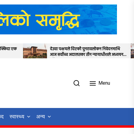
देउवा पक्षयले दिएकोे पुनरावलोकन निवेदनमाथि
प्रतिनिधिस
आज सर्वोच्च अदालतका तीन न्यायाधीशले अध्ययन
स्थगित
गर्ने
Menu
ुद
स्वास्थ्य
अन्य