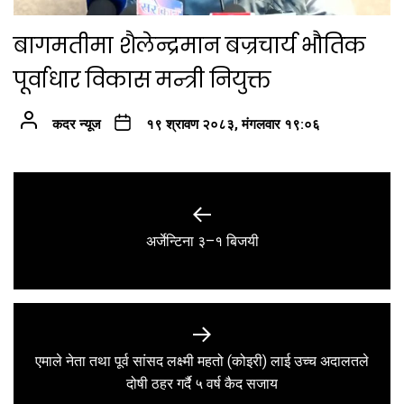
बागमतीमा शैलेन्द्रमान बज्रचार्य भौतिक
पूर्वाधार विकास मन्त्री नियुक्त
कदर न्यूज
१९ श्रावण २०८३, मंगलवार १९:०६
Post
navigation
Previous
अर्जेन्टिना ३–१ बिजयी
post:
एमाले नेता तथा पूर्व सांसद लक्ष्मी महतो (कोइरी) लाई उच्च अदालतले
Next
दोषी ठहर गर्दै ५ वर्ष कैद सजाय
post: