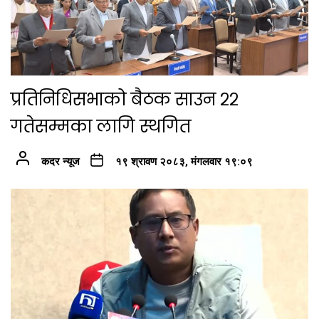
प्रतिनिधिसभाको बैठक साउन २२
गतेसम्मका लागि स्थगित
कदर न्यूज
१९ श्रावण २०८३, मंगलवार १९:०९