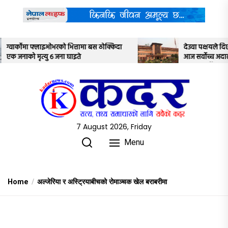
Skip
to
the
content
ठोक्किदा
देउवा पक्षयले दिएकोे पुनरावलोकन निवेदनमाथि
आज सर्वोच्च अदालतका तीन न्यायाधीशले
अध्ययन गर्ने
7 August 2026, Friday
Menu
Home
अल्जेरिया र अस्ट्रियाबीचको रोमाञ्चक खेल बराबरीमा