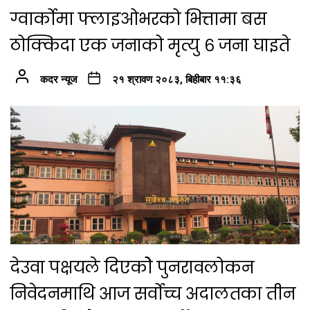
ग्वार्कोमा फ्लाइओभरको भित्तामा बस
ठोक्किदा एक जनाको मृत्यु ६ जना घाइते
कदर न्यूज
२१ श्रावण २०८३, बिहीबार ११:३६
देउवा पक्षयले दिएकोे पुनरावलोकन
निवेदनमाथि आज सर्वोच्च अदालतका तीन