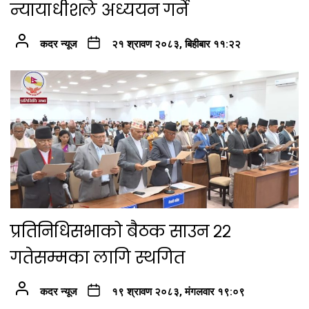
न्यायाधीशले अध्ययन गर्ने
कदर न्यूज
२१ श्रावण २०८३, बिहीबार ११:२२
प्रतिनिधिसभाको बैठक साउन २२
गतेसम्मका लागि स्थगित
कदर न्यूज
१९ श्रावण २०८३, मंगलवार १९:०९