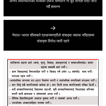
अन्तर व्यवस्थापिका मञ्चको एघारौँ सम्मेलन नौ बुँदे सन्देश पत्र जारी
Previous
गर्दै सम्पन्न
post:
नेपाल–भारत सीमाबारे प्रधानमन्त्रीले संसद्मा जवाफ नदिएसम्म
Next
संसद्मा विरोध जारी रहने
post: