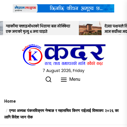
Skip
to
the
content
ठोक्किदा
देउवा पक्षयले दिएकोे पुनरावलोकन निवेदनमाथि
आज सर्वोच्च अदालतका तीन न्यायाधीशले
अध्ययन गर्ने
7 August 2026, Friday
Menu
Home
एन्फा अध्यक्ष पंकजविक्रम नेम्बाङ र महासचिव किरण राईलाई विश्वकप २०२६ का
लागि विदेश जान रोक