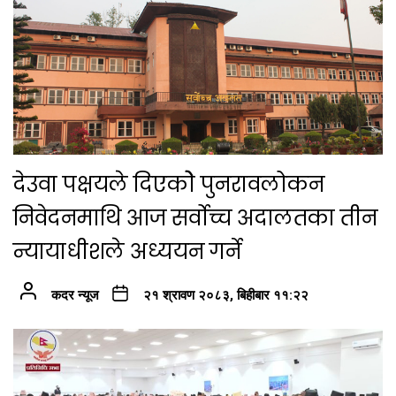
देउवा पक्षयले दिएकोे पुनरावलोकन
निवेदनमाथि आज सर्वोच्च अदालतका तीन
न्यायाधीशले अध्ययन गर्ने
कदर न्यूज
२१ श्रावण २०८३, बिहीबार ११:२२