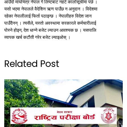
आउँदो माघभित्र नेपाल गे लिष्टबाट नहटे कालोसूचीमा पर्छ ।
यसो भएमा नेपालले वैदेशिन ऋण पाउँछ न अनुदान । विदेशमा
रहेका नेपालीलाई फिर्ता पठाइन्छ । नेपालीहरु विदेश जान
पाउँदैनन् । त्यसैले, यस्तो अवस्थामा सरकारले कर्मचारीलाई
पोस्ने होइन, देश धान्ने बजेट ल्याउन आवश्यक छ । यसपालि
व्यापक खर्च कटौती गरेर बजेट ल्याइओस् ।
Related Post