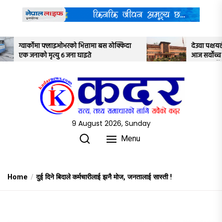
Skip
to
the
content
मा बस ठोक्किदा
देउवा पक्षयले दिएकोे पुनरावलोकन निवेदनमाथि
आज सर्वोच्च अदालतका तीन न्यायाधीशले
अध्ययन गर्ने
9 August 2026, Sunday
Menu
Home
दुई दिने बिदाले कर्मचारीलाई झनै मोज, जनतालाई सास्ती !