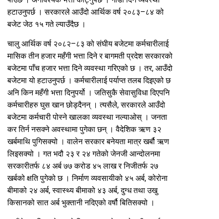
हटाउनुपर्छ । सरकारले आउँदो आर्थिक वर्ष २०८३–८४ को
बजेट जेठ १५ गते ल्याउँदैछ ।
चालु आर्थिक वर्ष २०८२–८३ को संघीय बजेटमा कर्मचारीलाई
मासिक तीन हजार महँगी भत्ता दिने र बागमती प्रदेश सरकारको
बजेटमा पाँच हजार भत्ता दिने व्यवस्था गरिएको छ । तर, आउँदो
बजेटमा यो हटाउनुपर्छ । कर्मचारीलाई पर्याप्त तलब दिइएको छ
अनि किन महँगी भत्ता दिनुपर्यो । जतिसुकै सेवासुविधा दिएपनि
कर्मचारीहरु घुस खान छोड्दैनन् । त्यसैले, सरकारले आउँदो
बजेटमा कर्मचारी पोस्ने खालका व्यवस्था नल्याओस् । जनता
कर तिर्न नसक्ने अवस्थामा पुगेका छन् । वैदेशिक ऋण ३२
खर्बमाथि पुगिसक्यो । वालेन सरकार बनेयता मात्र खर्बौ ऋण
लिइसक्यो । गत भदौ २३ र २४ गतेको जेनजी आन्दोलनमा
सरकारीतर्फ ८४ अर्ब ७७ करोड ४५ लाख र निजीतर्फ २७
खर्बको क्षति पुगेको छ । निर्माण व्यवसायीको ४५ अर्ब, कोरोना
बीमाको २४ अर्ब, स्वास्थ्य बीमाको ४३ अर्ब, दुग्ध तथा उखु
किसानको सात अर्ब भुक्तानी नदिएको वर्षौ बितिसक्यो ।