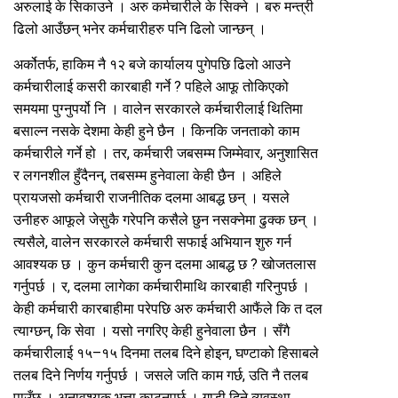
अरुलाई के सिकाउने । अरु कर्मचारीले के सिक्ने । बरु मन्त्री
ढिलो आउँछन् भनेर कर्मचारीहरु पनि ढिलो जान्छन् ।
अर्कोतर्फ, हाकिम नै १२ बजे कार्यालय पुगेपछि ढिलो आउने
कर्मचारीलाई कसरी कारबाही गर्ने ? पहिले आफू तोकिएको
समयमा पुग्नुपर्यो नि । वालेन सरकारले कर्मचारीलाई थितिमा
बसाल्न नसके देशमा केही हुने छैन । किनकि जनताको काम
कर्मचारीले गर्ने हो । तर, कर्मचारी जबसम्म जिम्मेवार, अनुशासित
र लगनशील हुँदैनन्, तबसम्म हुनेवाला केही छैन । अहिले
प्रायजसो कर्मचारी राजनीतिक दलमा आबद्ध छन् । यसले
उनीहरु आफूले जेसुकै गरेपनि कसैले छुन नसक्नेमा ढुक्क छन् ।
त्यसैले, वालेन सरकारले कर्मचारी सफाई अभियान शुरु गर्न
आवश्यक छ । कुन कर्मचारी कुन दलमा आबद्ध छ ? खोजतलास
गर्नुपर्छ । र, दलमा लागेका कर्मचारीमाथि कारबाही गरिनुपर्छ ।
केही कर्मचारी कारबाहीमा परेपछि अरु कर्मचारी आफैंले कि त दल
त्याग्छन्, कि सेवा । यसो नगरिए केही हुनेवाला छैन । सँगै
कर्मचारीलाई १५–१५ दिनमा तलब दिने होइन, घण्टाको हिसाबले
तलब दिने निर्णय गर्नुपर्छ । जसले जति काम गर्छ, उति नै तलब
पाउँछ । अनावश्यक भत्ता काट्नुपर्छ । गाडी दिने व्यवस्था