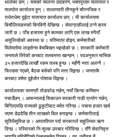
थालेका छन् । यसको ज्वलन्त उदाहरण, भक्तपुरका यातायात र
मालपोत कार्यालय हुन् । सल्लाघारी तीनकुने चौरनजिक र
राधेराधेमा दुईटा यातायात कार्यालय छन् । यी कार्यालयमा
बिचौलियाहरुको बिगबिगी देखिन्छ । सेवाग्राहीलाई ठग्ने क्रम
जारी छ । पाँच हजारमा हुने कामका लागि एक लाख रुपैयाँ
असुलिरहेको अवस्था छ । यतिमात्र होइन, कर्मचारीको
मिलेमतोमा लाइसेन्स बेचबिखन भइरहेको छ । सरकारी कर्मचारी
जनताले तिरेको करबाट तलबभत्ता खान्छन् । पदअनुसार मासिक
३५ हजारदेखि लाखौं रकम तलब हुन्छ । महँगी भत्ता अलग्गै ।
फिल्डमा गएको, बैठक बसेको पनि भत्ता दिइन्छ । जनताकै
करबाट वर्षमा दुईजोर पोशाक दिइन्छ ।
कार्यालयका सामग्री तोडफोड गर्छन्, नयाँ किन्दा कमिशन
पचाउँछन् । आफन्तलाई सिकाउन सरकारी गाडी प्रयोग गर्छन्,
बिग्रिएपछि राज्यको ढुकुटीबाट मर्मत गरिन्छ । पचास हजार खर्च
भएमा डेढदेखि तीन लाखको बिल बनाइन्छ । कर्मचारीलाई
सुविधैसुविधा छ । आपतविपत पर्दा सरकारले सहुलियत ऋण
दिन्छ । परिवारको निःशुल्क उपचार गरिदिन्छ । सँगै सेवानिवृत्त
भएपछि महिनैपिच्छे पेन्सनसमेत दिइन्छ । तर, उनीहरु नै