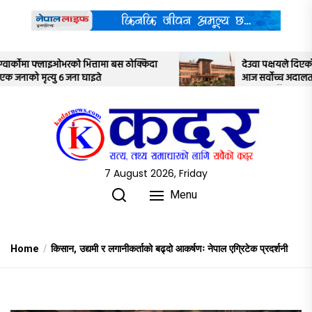
Skip
to
the
content
क्किदा
देउवा पक्षयले दिएकोे पुनरावलोकन निवेदनमाथि
आज सर्वोच्च अदालतका तीन न्यायाधीशले
अध्ययन गर्ने
7 August 2026, Friday
Menu
Home
किसान, उद्यमी र लगानीकर्ताको बढ्दो आकर्षणः नेपाल एग्रिटेक प्रदर्शनी