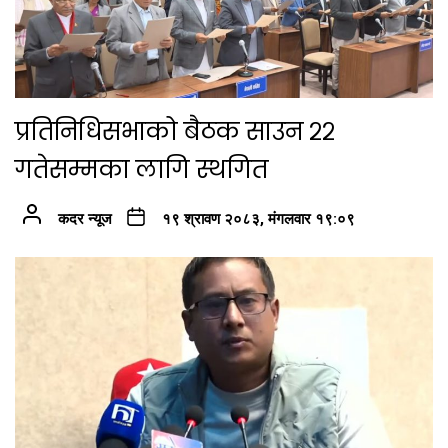
प्रतिनिधिसभाको बैठक साउन २२
गतेसम्मका लागि स्थगित
कदर न्यूज
१९ श्रावण २०८३, मंगलवार १९:०९