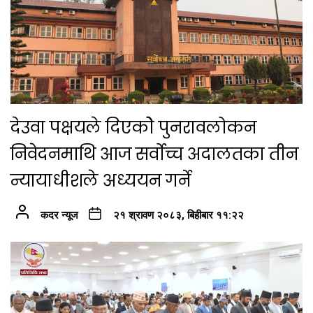
देउवा पक्षयले दिएकोे पुनरावलोकन
निवेदनमाथि आज सर्वोच्च अदालतका तीन
न्यायाधीशले अध्ययन गर्ने
कदर न्यूज
२१ श्रावण २०८३, बिहीबार ११:२२