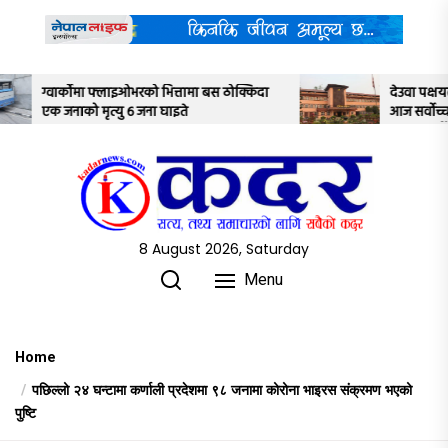
Skip
to
the
content
मा बस ठोक्किदा
देउवा पक्षयले दिएकोे पुनरावलोकन निवेदनमाथि
आज सर्वोच्च अदालतका तीन न्यायाधीशले
अध्ययन गर्ने
8 August 2026, Saturday
Menu
Home
पछिल्लो २४ घन्टामा कर्णाली प्रदेशमा ९८ जनामा कोरोना भाइरस संक्रमण भएको
पुष्टि