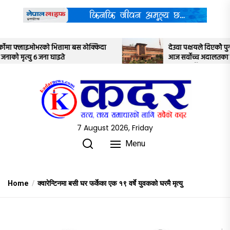
Skip
to
the
content
ा
देउवा पक्षयले दिएकोे पुनरावलोकन निवेदनमाथि
आज सर्वोच्च अदालतका तीन न्यायाधीशले
अध्ययन गर्ने
7 August 2026, Friday
Menu
Home
क्वारेन्टिनमा बसी घर फर्केका एक १९ वर्षे युवकको घरमै मृत्यु