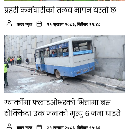
प्रहरी कर्मचारीको तलब मापन यस्तो छ
कदर न्यूज
२१ श्रावण २०८३, बिहीबार ११:४८
ग्वार्कोमा फ्लाइओभरको भित्तामा बस
ठोक्किदा एक जनाको मृत्यु ६ जना घाइते
कदर न्यूज
२१ श्रावण २०८३, बिहीबार ११:३६