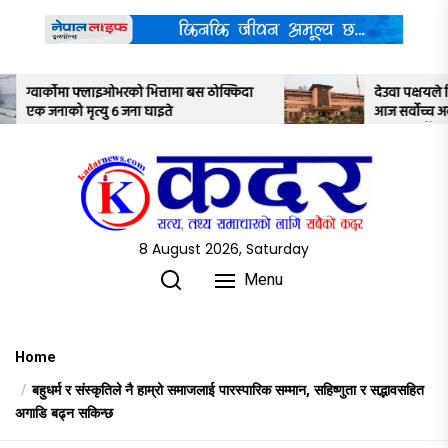
Skip
to
the
content
त्तामा बस ठोक्किदा
देउवा पक्षयले दिएकोे पुनरावलोकन निवेदनमाथ
इते
आज सर्वोच्च अदालतका तीन न्यायाधीशले
अध्ययन गर्ने
8 August 2026, Saturday
Menu
Home
बहुधर्म र संस्कृतिले नै हाम्रो समाजलाई पारस्पारिक सम्मान, सहिष्णुता र सद्भावसहित
अगाडि बढ्न सकिन्छ