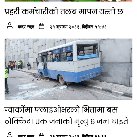
प्रहरी कर्मचारीको तलब मापन यस्तो छ
कदर न्यूज
२१ श्रावण २०८३, बिहीबार ११:४८
ग्वार्कोमा फ्लाइओभरको भित्तामा बस
ठोक्किदा एक जनाको मृत्यु ६ जना घाइते
कदर न्यूज
२१ श्रावण २०८३, बिहीबार ११:३६