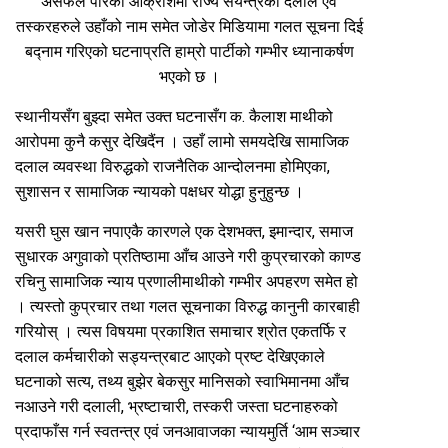
असफल पारेको आक्रोशमा राज्य संयन्त्रका दलाल एवं
तस्करहरुले उहाँको नाम समेत जोडेर मिडियामा गलत सूचना दिई
बद्नाम गरिएको घटनाप्रति हाम्रो पार्टीको गम्भीर ध्यानाकर्षण
भएको छ ।
स्थानीयसँग बुझ्दा समेत उक्त घटनासँग क. कैलाश माथीको
आरोपमा कुनै कसुर देखिदैंन । उहाँ लामो समयदेखि सामाजिक
दलाल व्यवस्था विरुद्धको राजनैतिक आन्दोलनमा होमिएका,
सुशासन र सामाजिक न्यायको पक्षधर योद्धा हुनुहुन्छ ।
यसरी घुस खान नपाएकै कारणले एक देशभक्त, इमान्दार, समाज
सुधारक अगुवाको प्रतिष्ठामा आँच आउने गरी कुप्रचारको काण्ड
रचिनु सामाजिक न्याय प्रणालीमाथीको गम्भीर अपहरण समेत हो
। त्यस्तो कुप्रचार तथा गलत सूचनाका विरुद्ध कानुनी कारबाही
गरियोस् । त्यस विषयमा प्रकाशित समाचार श्रोत एकतर्फि र
दलाल कर्मचारीको सड्यन्त्रबाट आएको प्रष्ट देखिएकाले
घटनाको सत्य, तथ्य बुझेर बेकसुर मानिसको स्वाभिमानमा आँच
नआउने गरी दलाली, भ्रष्टाचारी, तस्करी जस्ता घटनाहरुको
प्रदाफाँस गर्न स्वतन्त्र एवं जनआवाजका न्यायमुर्ति ‘आम सञ्चार