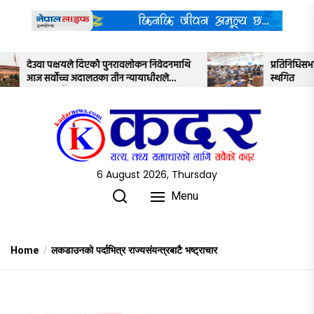
Skip
to
the
content
रावलोकन निवेदनमाथि
प्रतिनिधिसभाको बैठक साउन २२ गतेसम्मका लाग
 न्यायाधीशले
स्थगित
6 August 2026, Thursday
Menu
Home
लकडाउनको पर्दाभित्र राज्यसंयन्त्रबाटै भष्ट्राचार