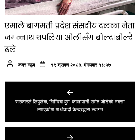
एमाले बागमती प्रदेश संसदीय दलका नेता
जगन्नाथ थपलिया ओलीसँग बोल्दाबोल्दै
ढले
कदर न्यूज
१९ श्रावण २०८३, मंगलवार १८:५७
Post
navigation
सरकारले लिपुलेक, लिम्पियाधुरा, कालापानी समेत जोडेको नक्सा
Previous
ल्याएकोमा माओवादी केन्द्रद्धारा स्वागत
post: