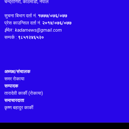
चन्द्रागिरी, काठमाडौ, नेपाल
सुचना बिभाग दर्ता नं.
१७७७/०७६/०७७
प्रेस काउन्सिल दर्ता नं.
२०१४/०७६/०७७
ईमेल : kadarnews@gmail.com
सम्पर्क :
९८५१२४६५२०
अध्यक्ष/संचालक
समर राेकाया
सम्पादक
तारादेवी कार्की (राेकाया)
समाचारदाता
कृष्ण बहादुर कार्की