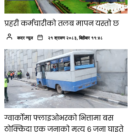
प्रहरी कर्मचारीको तलब मापन यस्तो छ
कदर न्यूज
२१ श्रावण २०८३, बिहीबार ११:४८
ग्वार्कोमा फ्लाइओभरको भित्तामा बस
ठोक्किदा एक जनाको मृत्यु ६ जना घाइते