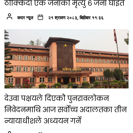
ठोक्किदा एक जनाको मृत्यु ६ जना घाइते
कदर न्यूज
२१ श्रावण २०८३, बिहीबार ११:३६
देउवा पक्षयले दिएकोे पुनरावलोकन
निवेदनमाथि आज सर्वोच्च अदालतका तीन
न्यायाधीशले अध्ययन गर्ने