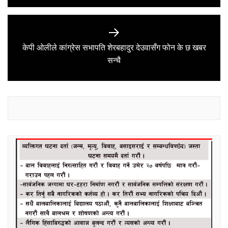
केपी ओलीले कांग्रेस सभापति शेरबहादुर देउवासँग फोन के छ खबर
Next
सन्चै
post: