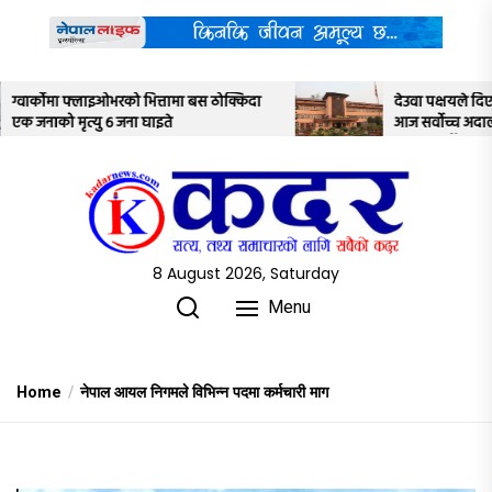
Skip
to
the
content
ोक्किदा
देउवा पक्षयले दिएकोे पुनरावलोकन निवेदनमाथि
आज सर्वोच्च अदालतका तीन न्यायाधीशले
अध्ययन गर्ने
8 August 2026, Saturday
Menu
Home
नेपाल आयल निगमले विभिन्न पदमा कर्मचारी माग