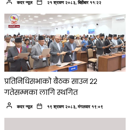
कदर न्यूज
२१ श्रावण २०८३, बिहीबार ११:२२
प्रतिनिधिसभाको बैठक साउन २२
गतेसम्मका लागि स्थगित
कदर न्यूज
१९ श्रावण २०८३, मंगलवार १९:०९