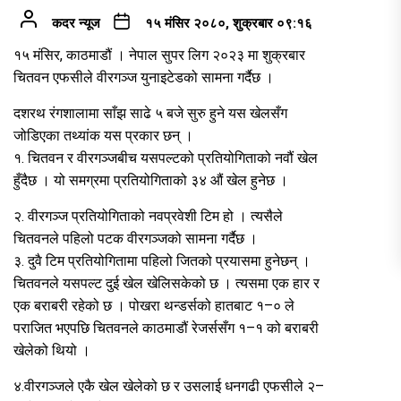
कदर न्यूज
१५ मंसिर २०८०, शुक्रबार ०९:१६
१५ मंसिर, काठमाडौं । नेपाल सुपर लिग २०२३ मा शुक्रबार
चितवन एफसीले वीरगञ्ज युनाइटेडको सामना गर्दैछ ।
दशरथ रंगशालामा साँझ साढे ५ बजे सुरु हुने यस खेलसँग
जोडिएका तथ्यांक यस प्रकार छन् ।
१. चितवन र वीरगञ्जबीच यसपल्टको प्रतियोगिताको नवौं खेल
हुँदैछ । यो समग्रमा प्रतियोगिताको ३४ औं खेल हुनेछ ।
२. वीरगञ्ज प्रतियोगिताको नवप्रवेशी टिम हो । त्यसैले
चितवनले पहिलो पटक वीरगञ्जको सामना गर्दैछ ।
३. दुवै टिम प्रतियोगितामा पहिलो जितको प्रयासमा हुनेछन् ।
चितवनले यसपल्ट दुई खेल खेलिसकेको छ । त्यसमा एक हार र
एक बराबरी रहेको छ । पोखरा थन्डर्सको हातबाट १–० ले
पराजित भएपछि चितवनले काठमाडौं रेजर्ससँग १–१ को बराबरी
खेलेको थियो ।
४.वीरगञ्जले एकै खेल खेलेको छ र उसलाई धनगढी एफसीले २–