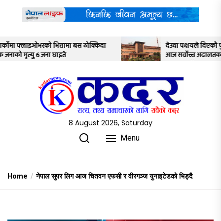
Skip
to
the
content
किदा
देउवा पक्षयले दिएकोे पुनरावलोकन निवेदनमाथि
आज सर्वोच्च अदालतका तीन न्यायाधीशले
अध्ययन गर्ने
8 August 2026, Saturday
Menu
Home
नेपाल सुपर लिग आज चितवन एफसी र वीरगञ्ज युनाइटेडको भिड्दै