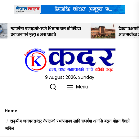
Skip
to
the
content
मा बस ठोक्किदा
देउवा पक्षयले दिएकोे पुनरावलोकन निवेदनमाथि
आज सर्वोच्च अदालतका तीन न्यायाधीशले
अध्ययन गर्ने
9 August 2026, Sunday
Menu
Home
सङ्घीय जनगणतन्त्र नेपालको स्थापनाका लागि संघर्षमा अगाडि बढ्न मोहन वैद्यले
अपिल