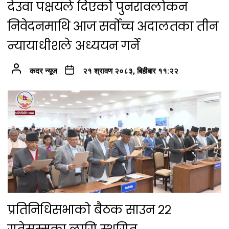
देउवा पक्षयले दिएकोे पुनरावलोकन
निवेदनमाथि आज सर्वोच्च अदालतका तीन
न्यायाधीशले अध्ययन गर्ने
कदर न्यूज
२१ श्रावण २०८३, बिहीबार ११:२२
प्रतिनिधिसभाको बैठक साउन २२