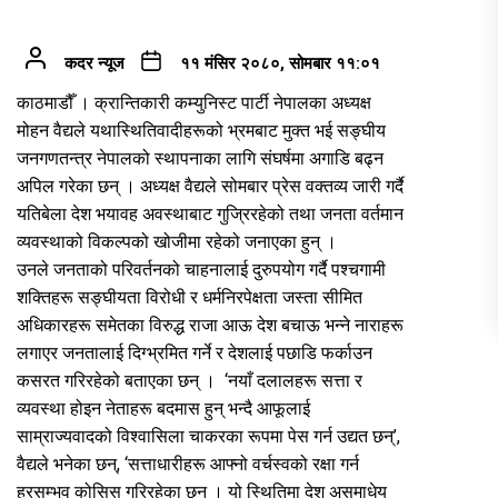
कदर न्यूज
११ मंसिर २०८०, सोमबार ११:०१
काठमाडौँ । क्रान्तिकारी कम्युनिस्ट पार्टी नेपालका अध्यक्ष
मोहन वैद्यले यथास्थितिवादीहरूको भ्रमबाट मुक्त भई सङ्घीय
जनगणतन्त्र नेपालको स्थापनाका लागि संघर्षमा अगाडि बढ्न
अपिल गरेका छन् । अध्यक्ष वैद्यले सोमबार प्रेस वक्तव्य जारी गर्दै
यतिबेला देश भयावह अवस्थाबाट गुज्रिरहेको तथा जनता वर्तमान
व्यवस्थाको विकल्पको खोजीमा रहेको जनाएका हुन् ।
उनले जनताको परिवर्तनको चाहनालाई दुरुपयोग गर्दै पश्चगामी
शक्तिहरू सङ्घीयता विरोधी र धर्मनिरपेक्षता जस्ता सीमित
अधिकारहरू समेतका विरुद्ध राजा आऊ देश बचाऊ भन्ने नाराहरू
लगाएर जनतालाई दिग्भ्रमित गर्ने र देशलाई पछाडि फर्काउन
कसरत गरिरहेको बताएका छन् । ‘नयाँ दलालहरू सत्ता र
व्यवस्था होइन नेताहरू बदमास हुन् भन्दै आफूलाई
साम्राज्यवादको विश्वासिला चाकरका रूपमा पेस गर्न उद्यत छन्’,
वैद्यले भनेका छन्, ‘सत्ताधारीहरू आफ्नो वर्चस्वको रक्षा गर्न
हरसम्भव कोसिस गरिरहेका छन् । यो स्थितिमा देश असमाधेय