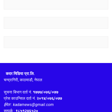
कदर मिडिया प्रा.लि.
चन्द्रागिरी, काठमाडौ, नेपाल
सुचना बिभाग दर्ता नं.
१७७७/०७६/०७७
प्रेस काउन्सिल दर्ता नं.
२०१४/०७६/०७७
ईमेल : kadarnews@gmail.com
सम्पर्क :
९८५१२४६५२०