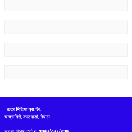
कदर मिडिया प्रा.लि.
चन्द्रागिरी, काठमाडौ, नेपाल
सुचना बिभाग दर्ता नं.
१७७७/०७६/०७७