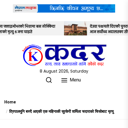
Skip
to
the
content
देउवा पक्षयले दिएकोे पुनरावलोकन निवेदनमाथि
आज सर्वोच्च अदालतका तीन न्यायाधीशले
अध्ययन गर्ने
8 August 2026, Saturday
Menu
Home
त्रिपालमुनि बस्दै आएकी एक महिनाकी सुत्केरी शर्मिला चदाराको चिसोबाट मृत्यु