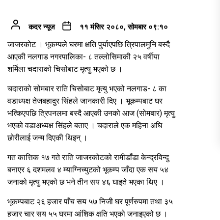
कदर न्यूज
११ मंसिर २०८०, सोमबार ०९:१०
जाजरकोट । भूकम्पले घरमा क्षति पुर्याएपछि त्रिपालमुनि बस्दै
आएकी नलगाड नगरपालिका- ८ तल्लोसिमाकी २५ वर्षीया
शर्मिला चदाराको चिसोबाट मृत्यु भएको छ ।
चदाराको सोमबार राति चिसोबाट मृत्यु भएको नलगाड- ८ का
वडाध्यक्ष तेजबहादुर सिंहले जानकारी दिए । भूकम्पबाट घर
भत्किएपछि त्रिपनलमा बस्दै आएकी उनको आज (सोमबार) मृत्यु
भएको वडाअध्यक्ष सिंहले बताए । चदाराले एक महिना अघि
छोरीलाई जन्म दिएकी थिइन् ।
गत कात्तिक १७ गते राति जाजरकोटको रामीडाँडा केन्द्रविन्दु
बनाएर ६ दशमलव ४ म्याग्निच्युटको भूकम्प जाँदा एक सय ५४
जनाको मृत्यु भएको छ भने तीन सय ४६ घाइते भएका थिए ।
भूकम्पबाट २६ हजार पाँच सय ५७ निजी घर पूर्णरुपमा तथा ३५
हजार चार सय ५५ घरमा आंशिक क्षति भएको जनाइएको छ ।