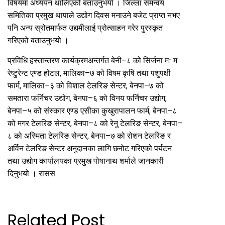
विषयमा अध्ययन थालिएको बताउनुभयो । जिल्ला समन्वय
समितिका प्रमुख थापाले उद्योग दिवस मनाउने बजेट प्राप्त नभए
पनि अन्य स्रोतमार्फत उद्यमीलाई प्रोत्साहन गरेर पुरस्कृत
गरिएको बताउनुभयो ।
प्रविधि हस्तान्तरण कार्यक्रमअन्तर्गत बेनी–८ को सिर्जना मः म
रेष्टुरेन्ट एण्ड होटल, मालिका–७ को विषम कृषि तथा पशुपक्षी
फार्म, मालिका–३ को विशाल टेलरिङ सेन्टर, बेनपा–७ को
समतारा फर्निचर उद्योग, बेनपा–६ को विनय फर्निचर उद्योग,
बेनपा–५ को संस्कार एण्ड एसीका कुखुरापालन फार्म, बेनपा–८
को मगर टेलरिङ सेन्टर, बेनपा–८ को रेनु टेलरिङ सेन्टर, बेनपा–
८ को अस्मिता टेलरिङ सेन्टर, बेनपा–७ को रोशन टेलरिङ र
अर्विन टेलरिङ सेन्टर अनुदानका लागि छनोट गरिएको पर्यटन
तथा उद्योग कार्यालयका प्रमुख पोषानाथ शर्माले जानकारी
दिनुभयो । रासस
Related Post