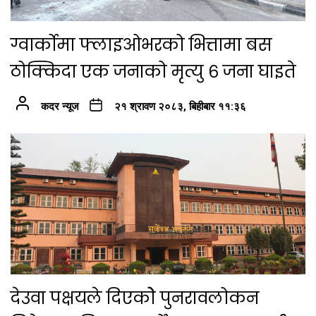
ग्वार्कोमा फ्लाइओभरको भित्तामा बस
ठोक्किदा एक जनाको मृत्यु ६ जना घाइते
कदर न्यूज
२१ श्रावण २०८३, बिहीबार ११:३६
देउवा पक्षयले दिएकोे पुनरावलोकन