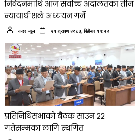
निवेदनमाथि आज सर्वोच्च अदालतका तीन
न्यायाधीशले अध्ययन गर्ने
कदर न्यूज
२१ श्रावण २०८३, बिहीबार ११:२२
प्रतिनिधिसभाको बैठक साउन २२
गतेसम्मका लागि स्थगित