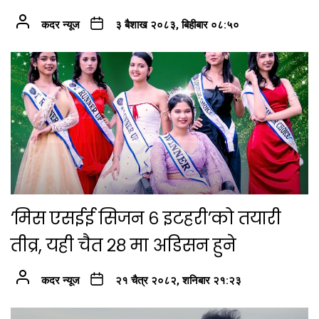
कदर न्यूज
३ बैशाख २०८३, बिहीबार ०८:५०
‘मिस एसईई सिजन ६ इटहरी’को तयारी
तीव्र, यही चैत २८ मा अडिसन हुने
कदर न्यूज
२१ चैत्र २०८२, शनिबार २१:२३