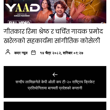
गीतकार रिमा श्रेष्ठ र चर्चित गायक प्रमोद
खरेलको सहकार्यमा सांगीतिक कोसेली
कदर न्यूज
१४ चैत्र २०८२, शनिबार ०९:२७
Post
navigation
सन्दीप लामिछानेले केपी ओली कप टी-२० राष्ट्रिय क्रिकेट
Previous
प्रतियोगितामा बागमती प्रदेशको कप्तानी
post: