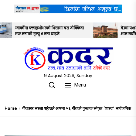
Skip
to
the
content
्तामा बस ठोक्किदा
देउवा पक्षयले दिएकोे पुनरावलोकन निवेदनमाथि
ते
आज सर्वोच्च अदालतका तीन न्यायाधीशले
अध्ययन गर्ने
9 August 2026, Sunday
Menu
Home
गीतकार सरला श्रेष्ठले आफ्ना ५६ गीतको पुस्तक संग्रह ‘शारदा’ सार्वजनिक