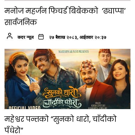
मनोज महर्जन फिचर्ड बिबेकको ‘ढ्याप्पा’
सार्वजनिक
कदर न्यूज
२७ बैशाख २०८३, आईतवार २०:३७
महेश्वर पन्तको “सुनको धारो, चाँदीको
पँधेरो”