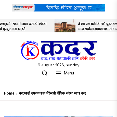
Skip
to
the
content
दा
देउवा पक्षयले दिएकोे पुनरावलोकन निवेदनमाथि
आज सर्वोच्च अदालतका तीन न्यायाधीशले
अध्ययन गर्ने
9 August 2026, Sunday
Menu
Home
काठमाडौं उपत्यकाका धेरैजसो शैक्षिक संस्था आज बन्द