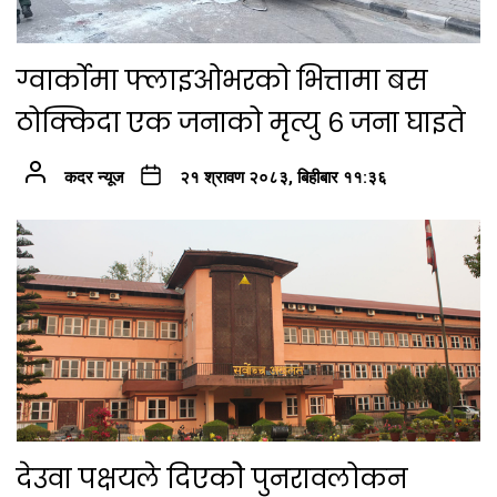
ग्वार्कोमा फ्लाइओभरको भित्तामा बस
ठोक्किदा एक जनाको मृत्यु ६ जना घाइते
कदर न्यूज
२१ श्रावण २०८३, बिहीबार ११:३६
देउवा पक्षयले दिएकोे पुनरावलोकन