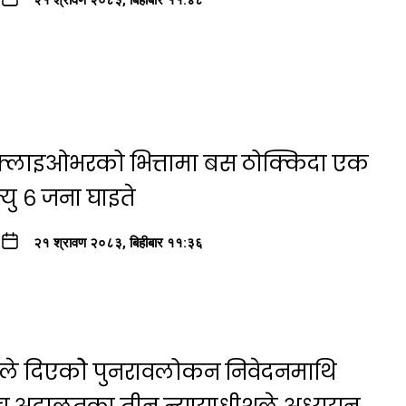
२१ श्रावण २०८३, बिहीबार ११:४८
ा फ्लाइओभरको भित्तामा बस ठोक्किदा एक
यु ६ जना घाइते
२१ श्रावण २०८३, बिहीबार ११:३६
षयले दिएकोे पुनरावलोकन निवेदनमाथि