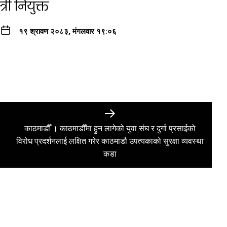
री नियुक्त
१९ श्रावण २०८३, मंगलवार १९:०६
काठमाडौँ । काठमाडौँमा हुन लागेको युवा संघ र दुर्गा प्रसाईको
Next
विरोध प्रदर्शनलाई लक्षित गरेर काठमाडौ उपत्यकाको सुरक्षा व्यवस्था
post:
कडा