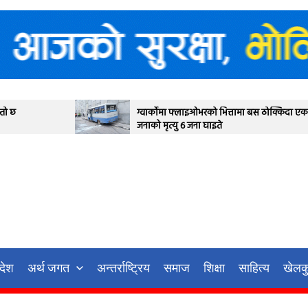
ग्वार्कोमा फ्लाइओभरको भित्तामा बस ठोक्किदा एक
देउवा प
जनाको मृत्यु ६ जना घाइते
आज सर्
गर्ने
रदेश
अर्थ जगत
अन्तर्राष्ट्रिय
समाज
शिक्षा
साहित्य
खेलक