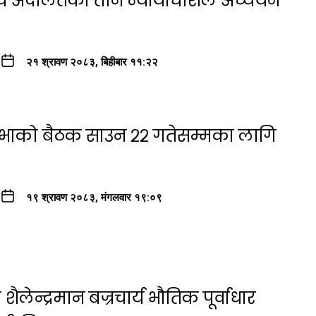
्च अदालतका तीन न्यायाधीशले अध्ययन
२१ श्रावण २०८३, बिहीबार ११:२२
सभाको बैठक साउन २२ गतेसम्मका लागि
१९ श्रावण २०८३, मंगलवार १९:०९
ैलेन्द्रमान बज्रचार्य भौतिक पूर्वाधार