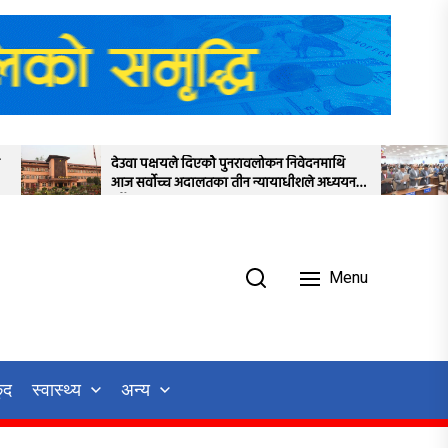
क्षयले दिएकोे पुनरावलोकन निवेदनमाथि
प्रतिनिधिसभाको बैठक सा
वोच्च अदालतका तीन न्यायाधीशले अध्ययन
स्थगित
Menu
ुद
स्वास्थ्य
अन्य