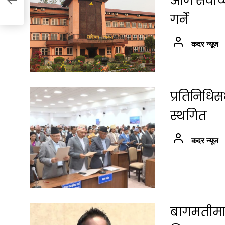
आज सर्वोच
गर्ने
कदर न्यूज
प्रतिनिधि
स्थगित
कदर न्यूज
बागमतीमा श