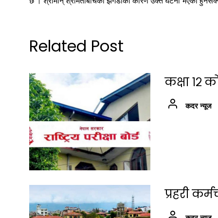
छ । श्रीमान् श्रीमतीबीचको झगडाका कारण उक्त घटना भएको हुनसक्न
Related Post
कक्षा १२ क
कदर न्यूज
प्रहरी कर