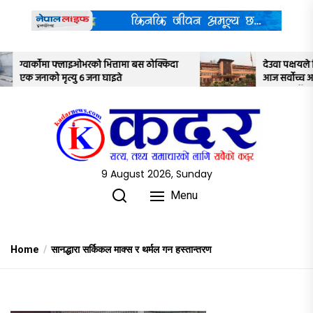
Skip
to
the
content
स ठोक्किदा
देउवा पक्षयले दिएकोे पुनरावलोकन निवेदनमाथि
आज सर्वोच्च अदालतका तीन न्यायाधीशले
अध्ययन गर्ने
9 August 2026, Sunday
Menu
Home
सानद्धारा सर्किकल माक्स र थर्मल गन हस्तान्तरण