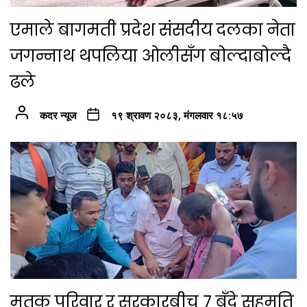
एमाले बागमती प्रदेश संसदीय दलका नेता
जगन्नाथ थपलिया ओलीसँग बोल्दाबोल्दै
ढले
कदर न्यूज
१९ श्रावण २०८३, मंगलवार १८:५७
मृतक परिवार र सरकारबीच ७ बुँदे सहमति