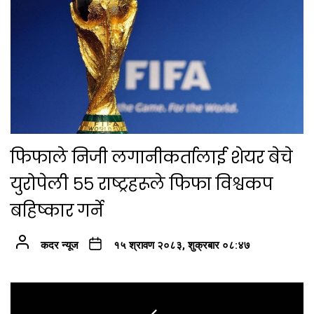
फिफाले निजी लगानीकर्तालाई शेयर बेचे
युरोपेली ५५ राष्ट्रहरूले फिफा विश्वकप
बहिष्कार गर्ने
कदर न्यूज
१५ श्रावण २०८३, शुक्रबार ०८:४७
Post