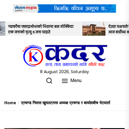
Skip
to
the
content
स ठोक्किदा
देउवा पक्षयले दिएकोे पुनरावलोकन निवेदनमाथि
आज सर्वोच्च अदालतका तीन न्यायाधीशले
अध्ययन गर्ने
8 August 2026, Saturday
Menu
Home
प्रचण्ड निवास खुमलटारमा अध्यक्ष प्रचण्ड र बामदेवबीच भेटवार्ता