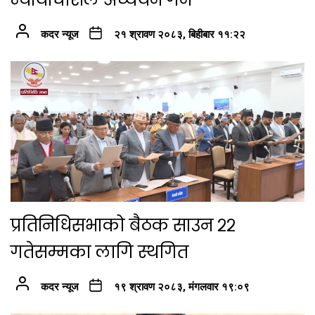
कदर न्यूज
२१ श्रावण २०८३, बिहीबार ११:२२
प्रतिनिधिसभाको बैठक साउन २२
गतेसम्मका लागि स्थगित
कदर न्यूज
१९ श्रावण २०८३, मंगलवार १९:०९