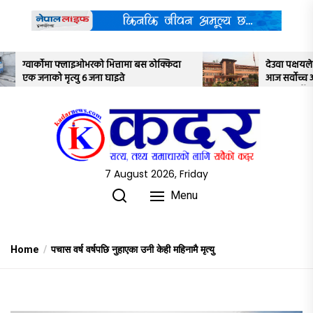
Skip
to
the
content
मा बस ठोक्किदा
देउवा पक्षयले दिएकोे पुनरावलोकन निवेदनमाथि
आज सर्वोच्च अदालतका तीन न्यायाधीशले
अध्ययन गर्ने
7 August 2026, Friday
Menu
Home
पचास वर्ष वर्षपछि नुहाएका उनी केही महिनामै मृत्यु