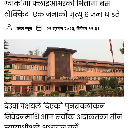
ग्वार्कोमा फ्लाइओभरको भित्तामा बस
ठोक्किदा एक जनाको मृत्यु ६ जना घाइते
कदर न्यूज
२१ श्रावण २०८३, बिहीबार ११:३६
देउवा पक्षयले दिएकोे पुनरावलोकन
निवेदनमाथि आज सर्वोच्च अदालतका तीन
न्यायाधीशले अध्ययन गर्ने