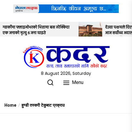
Skip
to
the
content
क्किदा
देउवा पक्षयले दिएकोे पुनरावलोकन निवेदनमाथि
आज सर्वोच्च अदालतका तीन न्यायाधीशले
अध्ययन गर्ने
8 August 2026, Saturday
Menu
Home
हुण्डी तस्करी टेकुबाट प्रक्राउ