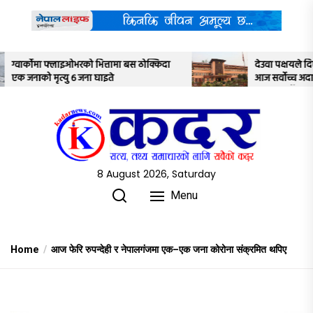
Skip
to
the
content
ोक्किदा
देउवा पक्षयले दिएकोे पुनरावलोकन निवेदनमाथि
आज सर्वोच्च अदालतका तीन न्यायाधीशले
अध्ययन गर्ने
8 August 2026, Saturday
Menu
Home
आज फेरि रुपन्देही र नेपालगंजमा एक–एक जना कोरोना संक्रमित थपिए