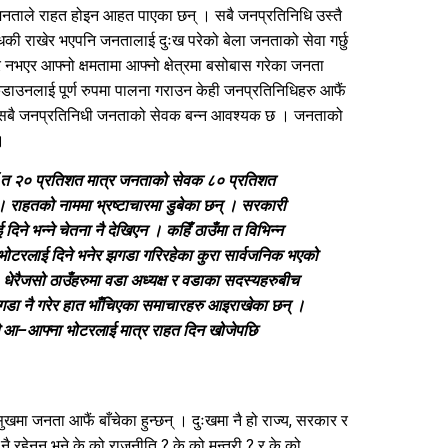
ा जनताले राहत होइन आहत पाएका छन् । सबै जनप्रतिनिधि उस्तै
धकी राखेर भएपनि जनतालाई दुःख परेको बेला जनताको सेवा गर्छु
 नभएर आफ्नो क्षमतामा आफ्नो क्षेत्रमा बसोबास गरेका जनता
ाउनलाई पूर्ण रुपमा पालना गराउन केही जनप्रतिनिधिहरु आफैं
का सबै जनप्रतिनिधी जनताको सेवक बन्न आवश्यक छ । जनताको
।
ाँ त २० प्रतिशत मात्र जनताको सेवक ८० प्रतिशत
राहतको नाममा भ्रष्टाचारमा डुबेका छन् । सरकारी
ने भन्ने चेतना नै देखिएन । कहिँ ठाउँमा त विभिन्न
 भोटरलाई दिने भनेर झगडा गरिरहेका कुरा सार्वजनिक भएको
। धेरैजसो ठाउँहरुमा वडा अध्यक्ष र वडाका सदस्यहरुबीच
गडा नै गरेर हात भाँचिएका समाचारहरु आइराखेका छन् ।
ले आ–आफ्ना भोटरलाई मात्र राहत दिन खोजेपछि
ुखमा जनता आफैं बाँचेका हुन्छन् । दुःखमा नै हो राज्य, सरकार र
नै रहेनन् भने के को राजनीति ? के को मन्त्री ? र के को