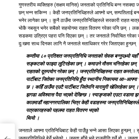
गुणस्तरीय व्यक्तिहरु (सक्षम मानिस) जनताको प्रतिनिधि बन्न नसक्द
छन् भन्न सकिन्न । केही जनप्रतिनिधिहरुले आफ्नो धन, सम्पतिलाई बन्
भनेर लागेका छन् । कुनै ठाउँमा जनप्रतिनिधिहरुले सरकारी राहत मात्र
भोकै नबसुन भनेर सबैको सहयोगमा राहत वितरण गरेका पनि छन् । लकड
सडकमा उत्रिएर पहरा पनि दिएका छन् । तर जनताले निर्वाचित गरे
दुःखमा साथ दिनका लागि नै जनताले मताधिकार गरेर जिताएका हुन्छन् 
कम्तीमा ८० प्रतिशत जनप्रतिनिधि जनताको सेवक बन्नुपथ्र्यो यह
सङ्कटको फाइदा लुटिरहेका छन् । कमाउने मौसम भनिरहेका छन् । 
राहतको दूरुपयोग गरेका छन् । जनप्रतिनिधिहरुमा राहत कस्तोलाई दि
पार्टीबाट जितेका जनप्रतिनिधि हुँदा स्थानीय निकायमा आ–आफ्ना
छ । कहिँ ठाउँमा एउटै पार्टीबाट जितेपनि मारामुरी खेलिरहेका छन् 
झगडा अविश्वास पैदा भएको देखिन्छ । स्याङ्जाको एउटा वडामा झ
काठमाडौं महानगरपालिका भित्र केही वडाहरुमा जनप्रतिनिधिहरु
पत्रकारहरुको पहलमा राहत वितरण भएको
थियो ।
जनताले आफ्ना प्रतिनिधिबाट केही पाउँछु भन्ने आसा लिएका हुन्छन् । स
जनप्रतिनिधिले हेर्ने भनेको । जनता बाँचे भने राजनीति गर्ने हो । जनता 