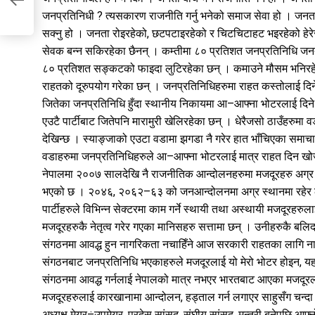
जनप्रतिनिधी ? त्यसकारण राजनीति गर्नु भनेको समाज सेवा हो । जनत
en
सक्नु हो । जनता रोइरहेको, छटपटाइरहेको र चिटचिटाहट भइरहेको हेरेर
सेवक बन्न सकिरहेका छैनन् । कम्तीमा ८० प्रतिशत जनप्रतिनिधि जनता
८० प्रतिशत सङ्कटको फाइदा लुटिरहेका छन् । कमाउने मौसम भनिरहेक
राहतको दूरुपयोग गरेका छन् । जनप्रतिनिधिहरुमा राहत कस्तोलाई दिने भन
जितेका जनप्रतिनिधि हुँदा स्थानीय निकायमा आ–आफ्ना भोटरलाई दिने
एउटै पार्टीबाट जितेपनि मारामुरी खेलिरहेका छन् । धेरैजसो ठाउँहरुम
देखिन्छ । स्याङ्जाको एउटा वडामा झगडा नै गरेर हात भाँचिएका समा
वडाहरुमा जनप्रतिनिधिहरुले आ–आफ्ना भोटरलाई मात्र राहत दिन ख
नेपालमा २००७ सालदेखि नै राजनीतिक आन्दोलनहरुमा मजदूरहरु अग
भएको छ । २०४६, २०६२–६३ को जनआन्दोलनमा अग्र स्थानमा रहेर लो
पार्टीहरुले विभिन्न सेक्टरमा काम गर्ने स्थायी तथा अस्थायी मजदूरह
मजदूरहरुकै नेतृत्व गरेर गएका मानिसहरु सत्तामा छन् । उनीहरुकै ब
संगठनमा आवद्ध हुन नागरिकता नचाहिँने आज सरकारी राहतका लागि ना
संगठनबाट जनप्रतिनिधि भएकाहरुले मजदूरलाई यो मेरो भोटर होइन, यह
संगठनमा आवद्ध गर्नलाई नेपालको मात्र नभएर भारतबाट आएका मजदूर
मजदूरहरुलाई कारखानामा आन्दोलन, हड्ताल गर्न लगाएर साहुसँग चन्द
अध्यक्ष मेयर÷उपमेयर, प्रदेस सांसद्, संघीय सांसद्, मन्त्री बनेपछि