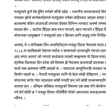
।
मजदुरको कुनै देश हुँदैन भनेको साँचो रहेछ । स्थानीय सरकारहरुले वित
नभएका झोले कार्यकर्ताहरुले मजदूरहरु भनेका बाहिरबाट आएका हाम्रा
बालबच्चा बोकेर काठमाडौं लगायत देशका विभिन्न भागबाट आफ्नो जन्मघर
मतलव छैन । बाटोमा हिँड्दा बास बस्न नपाउने, खान नपाउने र हिँड्दा 
संगठनका प्रमुखहरु ? मजदूरको हक र हितका लागि लड्छु भनेर तिनीहर
अन्तमा, मे १ तारिखका दिन अन्तर्र्रािष्ट्रय मजदुर दिवस नेपालमा मात्र 
१८८६ मा श्रमिकको पेशागत मर्यादा र सम्मानको प्रत्याभूति गराउन प्
आठ घण्टा आराम’ को नाराले सार्थकता पाएको सम्झनामा यो दिवस मन
श्रमिक दिवसका दिन हरेक वर्ष विश्वमा झैं नेपालमा काठमाडौं उपत्य
साथै भव्य आमसभा गरिँदै आएको छ । यसपटक कम्युनिस्टकै सरकार भ
बिजोग भएको छ । नेपाली मजदूरका लागि यो बेला कोही देखिएनन् । मजदु
संगठनमा लागेर नेता भएकाहरु कोही मन्त्री छन् भने कोही प्रधानमन्त्री
सत्तामा छन् । उनिहरु यतिबेला मजदूरको विषयमा एक शब्द पनि बोल्दै
भने हेर्न बाँकी छ ? मजदुर दिवस नजिकिँदै गरेको अवस्थामा लकडाउन
गर्दैनन् ।