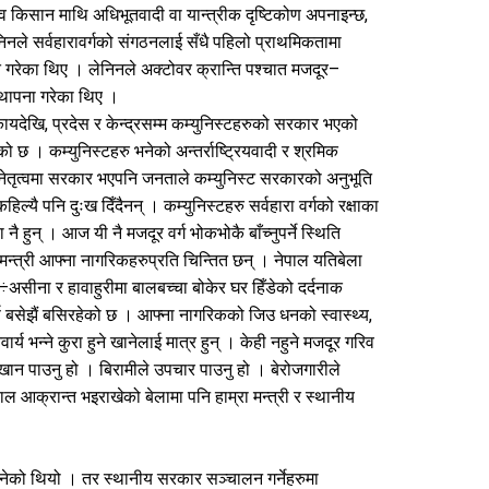
व किसान माथि अधिभूतवादी वा यान्त्रीक दृष्टिकोण अपनाइन्छ,
ेनिनले सर्वहारावर्गको संगठनलाई सँधै पहिलो प्राथमिकतामा
ि गरेका थिए । लेनिनले अक्टोवर क्रान्ति पश्चात मजदूर–
्थापना गरेका थिए ।
यदेखि, प्रदेस र केन्द्रसम्म कम्युनिस्टहरुको सरकार भएको
ो छ । कम्युनिस्टहरु भनेको अन्तर्राष्ट्रियवादी र श्रमिक
ीको नेतृत्वमा सरकार भएपनि जनताले कम्युनिस्ट सरकारको अनुभूति
यै पनि दुःख दिँदैनन् । कम्युनिस्टहरु सर्वहारा वर्गको रक्षाका
ै हुन् । आज यी नै मजदूर वर्ग भोकभोकै बाँच्नुपर्ने स्थिति
न्त्री आफ्ना नागरिकहरुप्रति चिन्तित छन् । नेपाल यतिबेला
सीना र हावाहुरीमा बालबच्चा बोकेर घर हिँडेको दर्दनाक
्ण बसेझैं बसिरहेको छ । आफ्ना नागरिकको जिउ धनको स्वास्थ्य,
य भन्ने कुरा हुने खानेलाई मात्र हुन् । केही नहुने मजदूर गरिव
 पाउनु हो । बिरामीले उपचार पाउनु हो । बेरोजगारीले
ाल आक्रान्त भइराखेको बेलामा पनि हाम्रा मन्त्री र स्थानीय
भनेको थियो । तर स्थानीय सरकार सञ्चालन गर्नेहरुमा