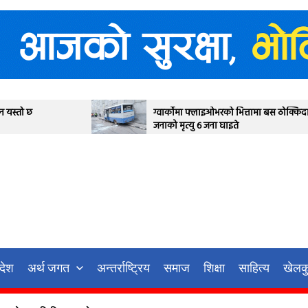
ग्वार्कोमा फ्लाइओभरको भित्तामा बस ठोक्किदा एक
देउवा 
जनाको मृत्यु ६ जना घाइते
आज सर्
गर्ने
रदेश
अर्थ जगत
अन्तर्राष्ट्रिय
समाज
शिक्षा
साहित्य
खेलक