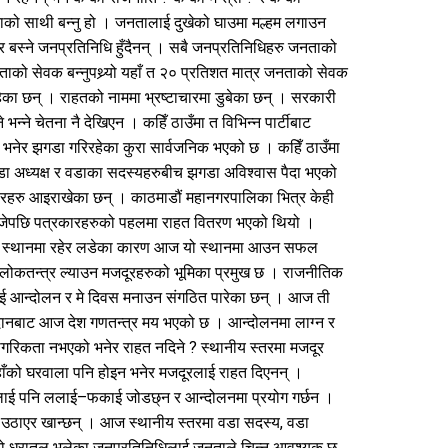
ाको साथी बन्नु हो । जनतालाई दुखेको घाउमा मल्हम लगाउन
 बस्ने जनप्रतिनिधि हुँदैनन् । सबै जनप्रतिनिधिहरु जनताको
को सेवक बन्नुपथ्र्यो यहाँ त २० प्रतिशत मात्र जनताको सेवक
ा छन् । राहतको नाममा भ्रष्टाचारमा डुबेका छन् । सरकारी
्ने चेतना नै देखिएन । कहिँ ठाउँमा त विभिन्न पार्टीबाट
 भनेर झगडा गरिरहेका कुरा सार्वजनिक भएको छ । कहिँ ठाउँमा
ा वडा अध्यक्ष र वडाका सदस्यहरुबीच झगडा अविश्वास पैदा भएको
चारहरु आइराखेका छन् । काठमाडौं महानगरपालिका भित्र केही
ोजेपछि पत्रकारहरुको पहलमा राहत वितरण भएको थियो ।
्र स्थानमा रहेर लडेका कारण आज यो स्थानमा आउन सफल
कतन्त्र ल्याउन मजदूरहरुको भूमिका प्रमुख छ । राजनीतिक
रुलाई आन्दोलन र मे दिवस मनाउन संगठित पारेका छन् । आज ती
लिदानबाट आज देश गणतन्त्र मय भएको छ । आन्दोलनमा लाग्न र
गरिकता नभएको भनेर राहत नदिने ? स्थानीय स्तरमा मजदूर
ाँको घरवाला पनि होइन भनेर मजदूरलाई राहत दिएनन् ।
लाई पनि ललाई–फकाई जोडछ्न र आन्दोलनमा प्रयोग गर्छन ।
ा उठाएर खान्छन् । आज स्थानीय स्तरमा वडा सदस्य, वडा
 आफ्नो धरातल भुलेका जनप्रतिनिधिलाई जनताले चिन्न आवश्यक छ