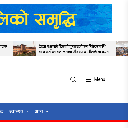
पक्षयले दिएकोे पुनरावलोकन निवेदनमाथि
प्रतिनिधिसभाको बैठक स
वोच्च अदालतका तीन न्यायाधीशले अध्ययन
स्थगित
Menu
ुद
स्वास्थ्य
अन्य