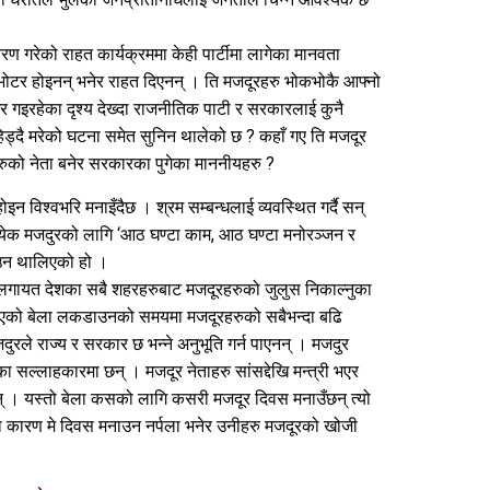
रण गरेको राहत कार्यक्रममा केही पार्टीमा लागेका मानवता
 भोटर होइनन् भनेर राहत दिएनन् । ति मजदूरहरु भोकभोकै आफ्नो
 गइरहेका दृश्य देख्दा राजनीतिक पाटी र सरकारलाई कुनै
हिड्दै मरेको घटना समेत सुनिन थालेको छ ? कहाँ गए ति मजदूर
ुको नेता बनेर सरकारका पुगेका माननीयहरु ?
होइन विश्वभरि मनाइँदैछ । श्रम सम्बन्धलाई व्यवस्थित गर्दै सन्
रत्येक मजदुरको लागि ‘आठ घण्टा काम, आठ घण्टा मनोरञ्जन र
ाउन थालिएको हो ।
का लगायत देशका सबै शहरहरुबाट मजदूरहरुको जुलुस निकाल्नुका
एको बेला लकडाउनको समयमा मजदूरहरुको सबैभन्दा बढि
रले राज्य र सरकार छ भन्ने अनुभूति गर्न पाएनन् । मजदुर
का सल्लाहकारमा छन् । मजदूर नेताहरु सांसद्देखि मन्त्री भएर
नन् । यस्तो बेला कसको लागि कसरी मजदूर दिवस मनाउँछन् त्यो
का कारण मे दिवस मनाउन नर्पला भनेर उनीहरु मजदूरको खोजी