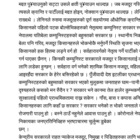
मद्दत पु¥याउनुको सट्टा उसले क्षती पु¥याउन थाल्दछ । जब मजदूर गरि
त्यसले क्रान्ति र पार्टीलाई मद्दत होइन, नोक्सान पु¥याउन थाल्दछ । ल
राख्दथे । लेनिनले रुसमा मजदूरहरुको पूर्ण सहयोगमा औधोगिक क्रान्त
किसानको पहिलो पटक बोल्सेभिकहरुको नेतृत्वमा कम्युनिस्ट सरकार स
नेपालमा यतिबेला कम्युनिस्टहरुको बहुमतको सरकार छ । स्थानीय निका
बेला पनि गरिव, मजदूर किसानहरुले भोकभोकै मर्नुपर्ने स्थिति सृजना भएक
किसानको हक हितमा लड्ने वर्ग हो । सर्वहारावर्गको नेतृत्व गर्ने पार्ट
गर्न पाएका छैनन् । किनकी कम्युनिस्ट सरकारले मजदूर र किसानलाई कहिल्
लागि लडेका हुन्छन् । सर्वहारा वर्ग भनेको श्रमिक किसान मजदूर, महिला न
आइरहँदा सरकार के हेरेर बसिरहेको छ । पुँजीवादी देश इटलीका प्रधानम
कम्युनिस्टहरुको बहुमतको सरकार भएको मुलुकमा जनताहरु घाम–पानी÷अ
दृश्यहरुले कसको मन रुँदैन र ? सरकार भने कानमा तेल हालेर कुम्भकर
सुरक्षालाई पहिलो प्राथमिकतामा राख्न सकेन । गाँस, बास र कपास अनिवार्
किसानहरुका लागि कहाँ छ सरकार ? सरकार भनेको त भोको जनताले खान
रोजगारी पाउनु हो । बस्ने ठाउँ नहुनेले आवास पाउनु हो । कोरोनाले नेप
निकायका जनप्रतिनिधिहरु भ्रष्टाचारमा चुर्लुम्म डुबेका
छन् ।
केन्द्रीय सरकारले राहत प्याकेज मजदूर, निमुखा र पिडितहरुका लागि 