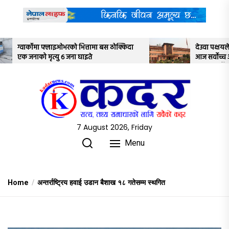
Skip
to
the
content
स ठोक्किदा
देउवा पक्षयले दिएकोे पुनरावलोकन निवेदनमाथि
आज सर्वोच्च अदालतका तीन न्यायाधीशले
अध्ययन गर्ने
7 August 2026, Friday
Menu
Home
अन्तर्राष्ट्रिय हवाई उडान बैशाख १८ गतेसम्म स्थगित