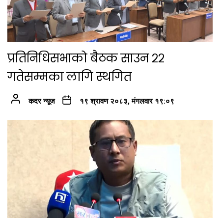
प्रतिनिधिसभाको बैठक साउन २२
गतेसम्मका लागि स्थगित
कदर न्यूज
१९ श्रावण २०८३, मंगलवार १९:०९