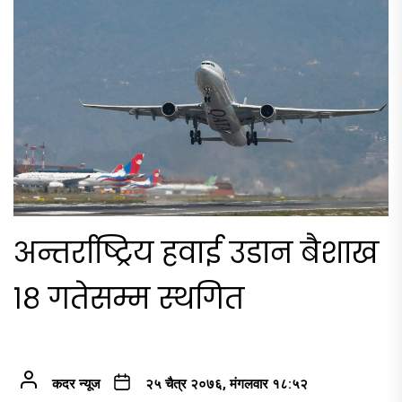
अन्तर्राष्ट्रिय हवाई उडान बैशाख
१८ गतेसम्म स्थगित
कदर न्यूज
२५ चैत्र २०७६, मंगलवार १८:५२