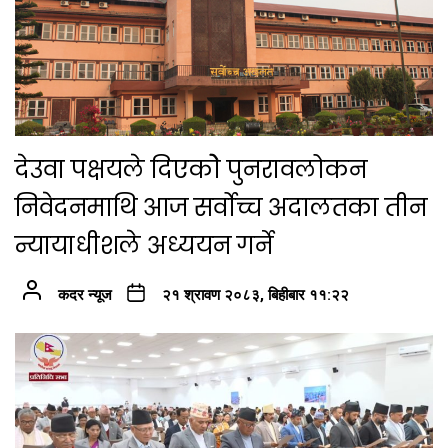
देउवा पक्षयले दिएकोे पुनरावलोकन
निवेदनमाथि आज सर्वोच्च अदालतका तीन
न्यायाधीशले अध्ययन गर्ने
कदर न्यूज
२१ श्रावण २०८३, बिहीबार ११:२२