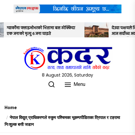
Skip
to
the
content
तामा बस ठोक्किदा
देउवा पक्षयले दिएकोे पुनरावलोकन निवेदनमाथि
ते
आज सर्वोच्च अदालतका तीन न्यायाधीशले
अध्ययन गर्ने
8 August 2026, Saturday
Menu
Home
नेपाल विद्युत् प्राधिकरणले रुकुम पश्चिमका भूकम्पपीडितका त्रिपाल र टहरामा
निःशुल्क बत्ती जडान