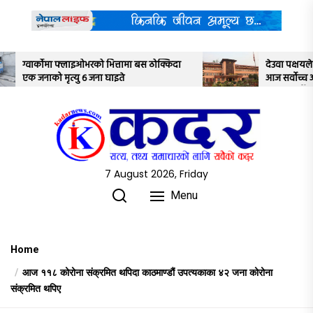
Skip
to
the
content
त्तामा बस ठोक्किदा
देउवा पक्षयले दिएकोे पुनरावलोकन निवेदनमाथ
इते
आज सर्वोच्च अदालतका तीन न्यायाधीशले
अध्ययन गर्ने
7 August 2026, Friday
Menu
Home
आज ११८ कोरोना संक्रमित थपिदा काठमाण्डौं उपत्यकाका ४२ जना कोरोना
संक्रमित थपिए